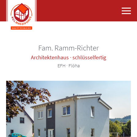
Skip
to
content
Fam. Ramm-Richter
Architektenhaus · schlüsselfertig
EFH · Flöha